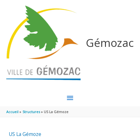
Aller au contenu
Aller au pied de page
Gémozac
MENU
PRINCIPAL
Accueil
Structures
US La Gémoze
US La Gémoze