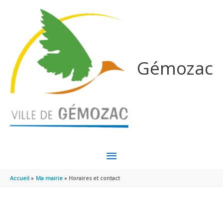
Aller au contenu
Aller au pied de page
Gémozac
MENU
PRINCIPAL
Accueil
Ma mairie
Horaires et contact