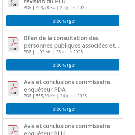
révision du PLU
PDF
| 463,78 Ko
| 25 Juillet 2025
Télécharger
Bilan de la consultation des
personnes publiques associées et
de l’enquête publique
PDF
| 1,02 Mo
| 25 Juillet 2025
Télécharger
Avis et conclusions commissaire
enquêteur PDA
PDF
| 555,33 Ko
| 24 Juillet 2025
Télécharger
Avis et conclusions commissaire
enquêteur PLU