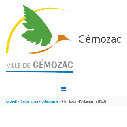
Aller au contenu
Aller au pied de page
Gémozac
MENU
PRINCIPAL
Accueil
Démarches
Urbanisme
Plan Local d’Urbanisme (PLU)