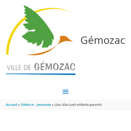
Aller au contenu
Aller au pied de page
Gémozac
MENU
PRINCIPAL
Accueil
Enfance – Jeunesse
Lieu d’accueil enfants-parents