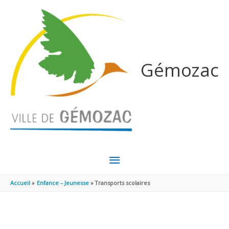
Aller au contenu
Aller au pied de page
Gémozac
MENU
PRINCIPAL
Accueil
Enfance – Jeunesse
Transports scolaires