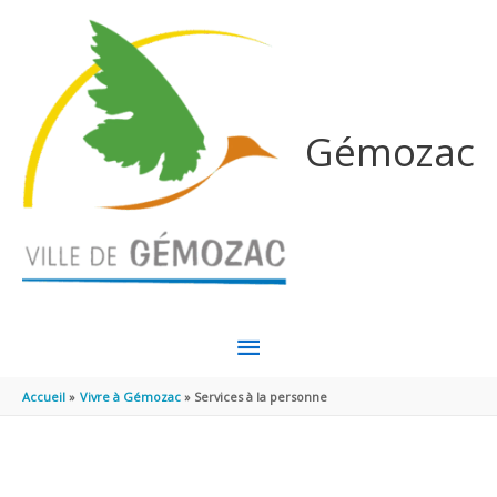
Aller au contenu
Aller au pied de page
Gémozac
MENU
PRINCIPAL
Accueil
Vivre à Gémozac
Services à la personne