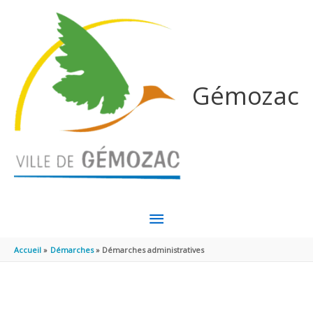
Aller au contenu
Aller au pied de page
Gémozac
MENU
PRINCIPAL
Accueil
Démarches
Démarches administratives