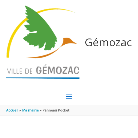
Aller au contenu
Aller au pied de page
Gémozac
MENU
PRINCIPAL
Accueil
Ma mairie
Panneau Pocket