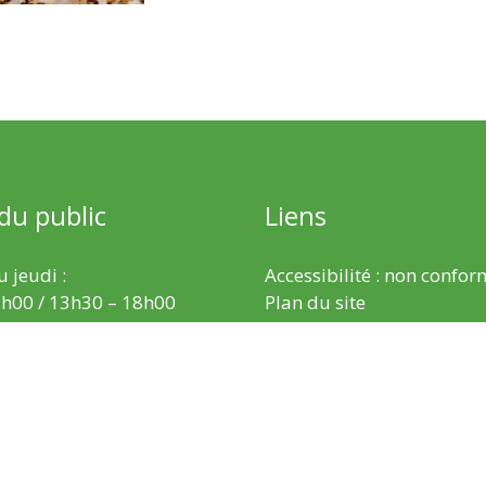
 du public
Liens
 jeudi :
Accessibilité : non confo
h00 / 13h30 – 18h00
Plan du site
 :
Mentions légales
h00 / 13h30 – 17h00
Politique de protection d
Gestion des cookies