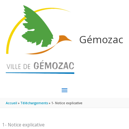
Aller au contenu
Aller au pied de page
Gémozac
MENU
PRINCIPAL
Accueil
Téléchargements
1- Notice explicative
1- Notice explicative