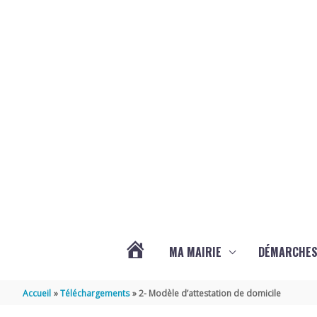
Aller au contenu
Aller au pied de page
MA MAIRIE
DÉMARCHE
ACTUALITÉS
Accueil
Téléchargements
2- Modèle d’attestation de domicile