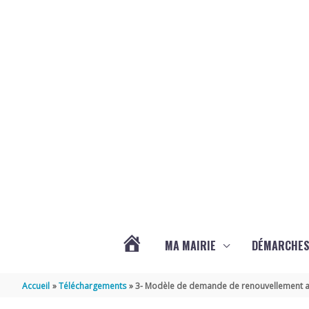
Aller au contenu
Aller au pied de page
MA MAIRIE
DÉMARCHE
ACTUALITÉS
Accueil
Téléchargements
3- Modèle de demande de renouvellement ant