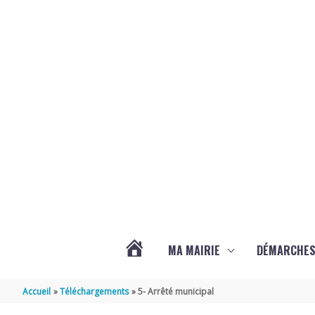
Aller au contenu
Aller au pied de page
MA MAIRIE
DÉMARCHE
ACTUALITÉS
Accueil
Téléchargements
5- Arrêté municipal