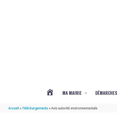
Aller au contenu
Aller au pied de page
MA MAIRIE
DÉMARCHE
ACTUALITÉS
Accueil
Téléchargements
Avis autorité environnementale