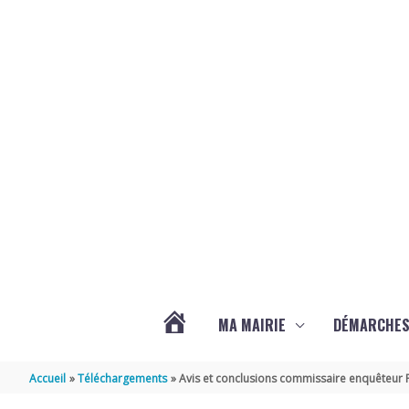
Aller au contenu
Aller au pied de page
MA MAIRIE
DÉMARCHE
ACTUALITÉS
Accueil
Téléchargements
Avis et conclusions commissaire enquêteur