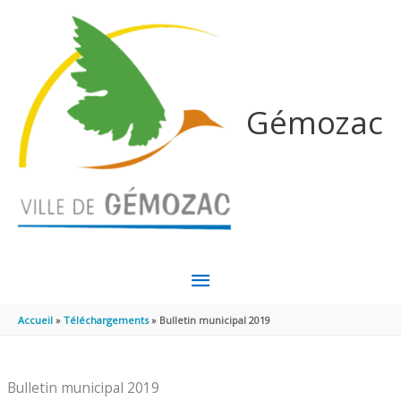
Aller au contenu
Aller au pied de page
Gémozac
MENU
PRINCIPAL
Accueil
Téléchargements
Bulletin municipal 2019
Bulletin municipal 2019