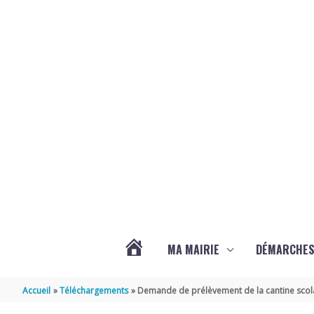
Aller au contenu
Aller au pied de page
MA MAIRIE
DÉMARCHE
ACTUALITÉS
Accueil
Téléchargements
Demande de prélèvement de la cantine scol