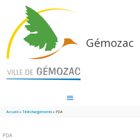
Aller au contenu
Aller au pied de page
Gémozac
MENU
PRINCIPAL
Accueil
Téléchargements
PDA
PDA