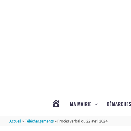
Aller au contenu
Aller au pied de page
MA MAIRIE
DÉMARCHE
ACTUALITÉS
Accueil
Téléchargements
Procès verbal du 22 avril 2024