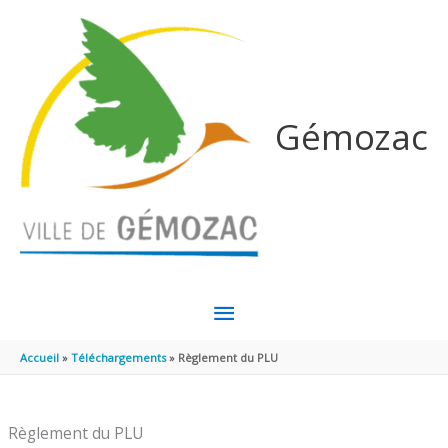
Aller au contenu
Aller au pied de page
Gémozac
MENU
PRINCIPAL
Accueil
Téléchargements
Règlement du PLU
Règlement du PLU