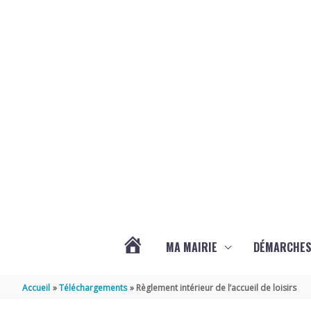
Aller au contenu
Aller au pied de page
MA MAIRIE
DÉMARCHE
ACTUALITÉS
Accueil
Téléchargements
Règlement intérieur de l’accueil de loisirs