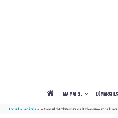
Aller au contenu
Aller au pied de page
MA MAIRIE
DÉMARCHE
ACTUALITÉS
Accueil
Générale
Le Conseil d’Architecture de l’Urbanisme et de l’En