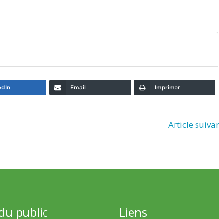
edIn
Email
Imprimer
Article suiva
 du public
Liens