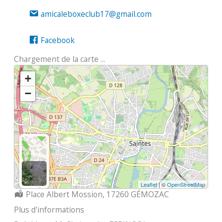
amicaleboxeclub17@gmail.com
Facebook
Chargement de la carte ...
+
−
Leaflet
| ©
OpenStreetMap
Localisation :
Place Albert Mossion, 17260 GÉMOZAC
Plus d'informations