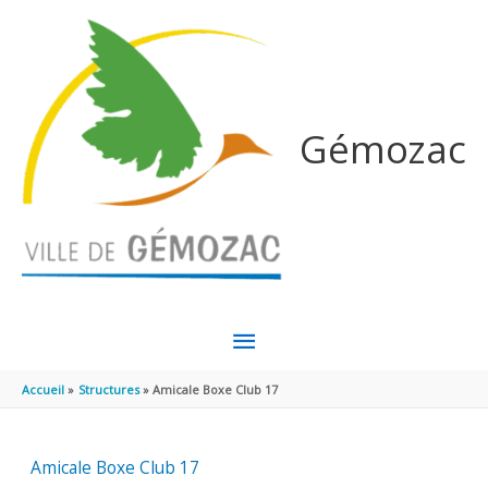
Aller au contenu
Aller au pied de page
Gémozac
MENU
PRINCIPAL
Accueil
Structures
Amicale Boxe Club 17
Amicale Boxe Club 17