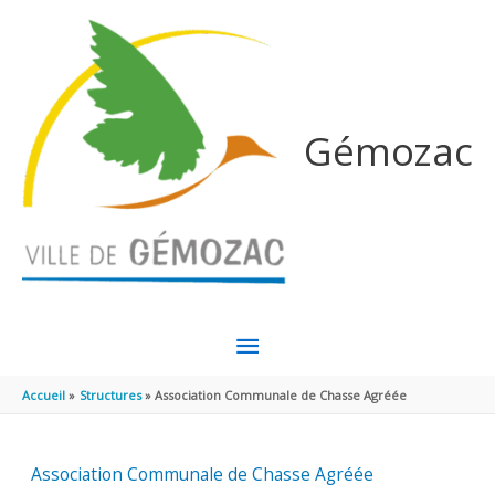
Aller au contenu
Aller au pied de page
Gémozac
MENU
PRINCIPAL
Accueil
Structures
Association Communale de Chasse Agréée
Association Communale de Chasse Agréée