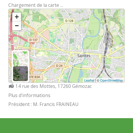
Chargement de la carte ...
+
−
Leaflet
| ©
OpenStreetMap
Localisation :
14 rue des Mottes, 17260 Gémozac
Plus d'informations
Président : M. Francis FRAINEAU