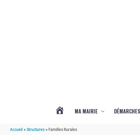
Aller au contenu
Aller au pied de page
MA MAIRIE
DÉMARCHE
ACTUALITÉS
Accueil
Structures
Familles Rurales