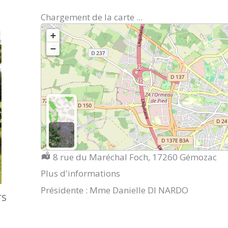
Chargement de la carte ...
+
−
Localisation :
8 rue du Maréchal Foch, 17260 Gémozac
Plus d'informations
Présidente : Mme Danielle DI NARDO
rs