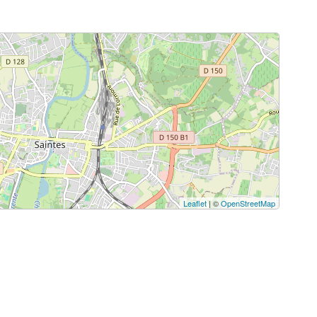
Leaflet
| ©
OpenStreetMap