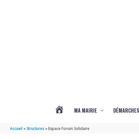
Aller au contenu
Aller au pied de page
MA MAIRIE
DÉMARCHE
ACTUALITÉS
Accueil
Structures
Espace Forum Solidaire