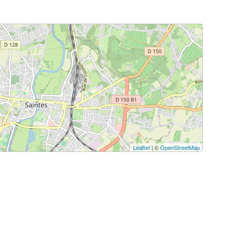
Leaflet
| ©
OpenStreetMap