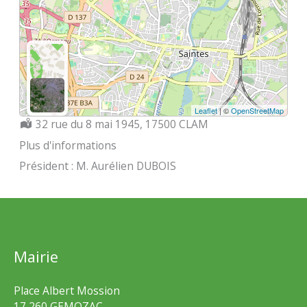
Leaflet
| ©
OpenStreetMap
Localisation :
32 rue du 8 mai 1945, 17500 CLAM
Plus d'informations
Président : M. Aurélien DUBOIS
Mairie
Place Albert Mossion
17 260 GEMOZAC