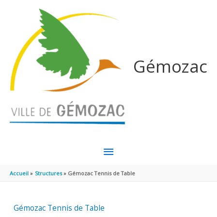
Aller au contenu
Aller au pied de page
Gémozac
MENU
PRINCIPAL
Accueil
Structures
Gémozac Tennis de Table
Gémozac Tennis de Table