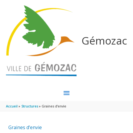
Aller au contenu
Aller au pied de page
Gémozac
MENU
PRINCIPAL
Accueil
Structures
Graines d’envie
Graines d’envie