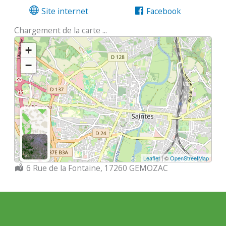
Site internet
Facebook
Chargement de la carte ...
+
−
Leaflet
| ©
OpenStreetMap
Localisation :
6 Rue de la Fontaine, 17260 GEMOZAC