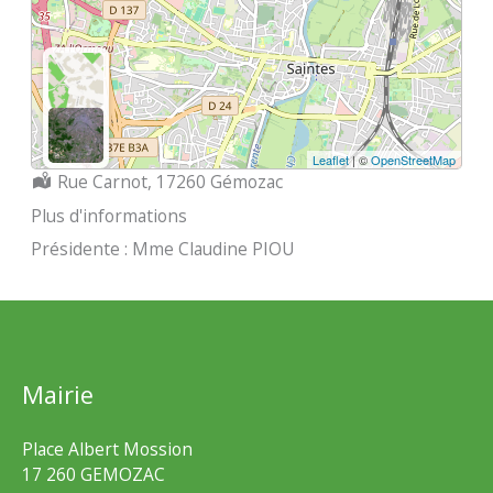
Leaflet
| ©
OpenStreetMap
Localisation :
Rue Carnot, 17260 Gémozac
Plus d'informations
Présidente : Mme Claudine PIOU
Mairie
Place Albert Mossion
17 260 GEMOZAC