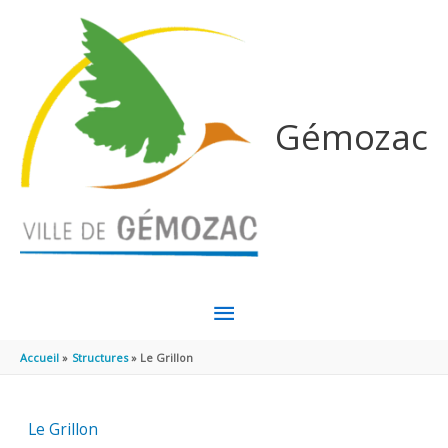
Aller au contenu
Aller au pied de page
Gémozac
MENU
PRINCIPAL
Accueil
Structures
Le Grillon
Le Grillon