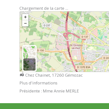
Chargement de la carte ...
+
−
Localisation :
Chez Chainet, 17260 Gémozac
Plus d'informations
Présidente : Mme Annie MERLE