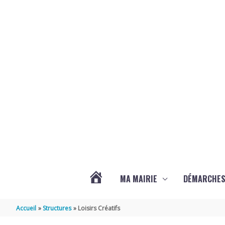
Aller au contenu
Aller au pied de page
MA MAIRIE
DÉMARCHE
ACTUALITÉS
Accueil
Structures
Loisirs Créatifs