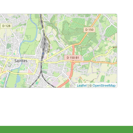
Leaflet
| ©
OpenStreetMap