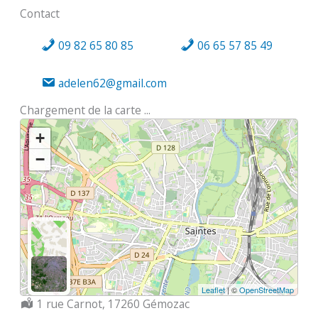
Contact
09 82 65 80 85
06 65 57 85 49
adelen62@gmail.com
Chargement de la carte ...
+
−
Leaflet
| ©
OpenStreetMap
Localisation :
1 rue Carnot, 17260 Gémozac