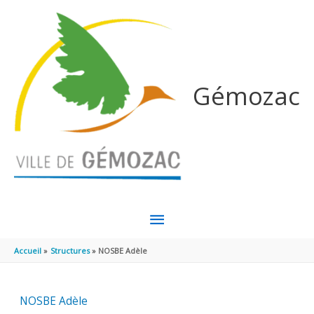
Aller au contenu
Aller au pied de page
Gémozac
MENU
PRINCIPAL
Accueil
Structures
NOSBE Adèle
NOSBE Adèle