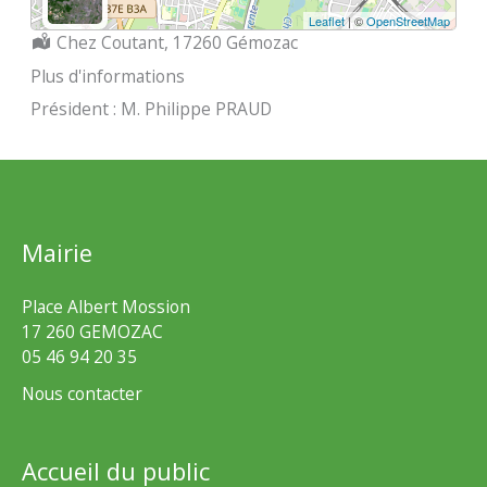
Leaflet
| ©
OpenStreetMap
Localisation :
Chez Coutant, 17260 Gémozac
Plus d'informations
Président : M. Philippe PRAUD
Mairie
Place Albert Mossion
17 260 GEMOZAC
05 46 94 20 35
Nous contacter
Accueil du public