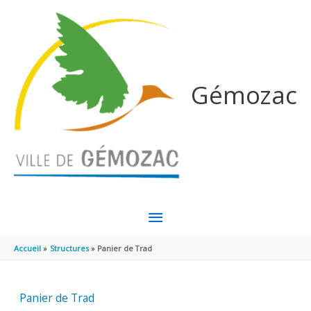
Aller au contenu
Aller au pied de page
Gémozac
MENU
PRINCIPAL
Accueil
Structures
Panier de Trad
Panier de Trad