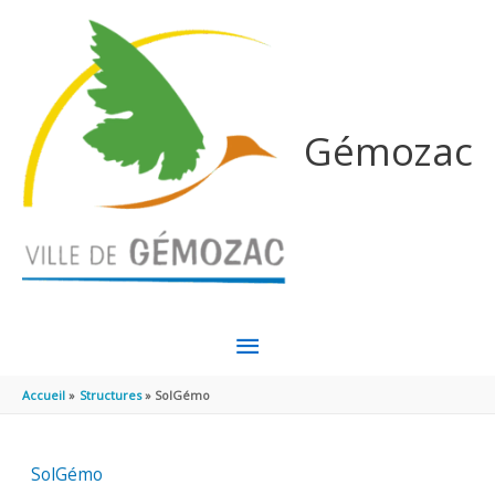
Aller au contenu
Aller au pied de page
Gémozac
MENU
PRINCIPAL
Accueil
Structures
SolGémo
SolGémo