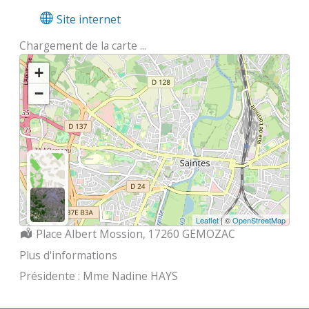
Site internet
Chargement de la carte ...
+
−
Leaflet
| ©
OpenStreetMap
Localisation :
Place Albert Mossion, 17260 GEMOZAC
Plus d'informations
Présidente : Mme Nadine HAYS