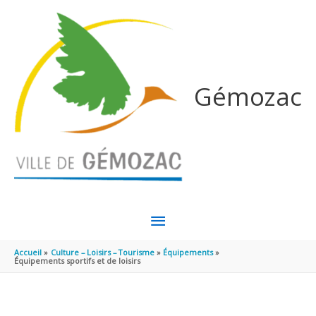
Aller au contenu
Aller au pied de page
Gémozac
MENU
PRINCIPAL
Accueil
Culture – Loisirs – Tourisme
Équipements
Équipements sportifs et de loisirs