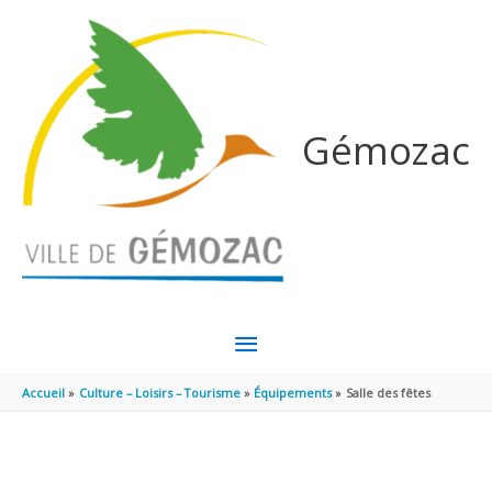
Aller au contenu
Aller au pied de page
Gémozac
MENU
PRINCIPAL
Accueil
Culture – Loisirs – Tourisme
Équipements
Salle des fêtes