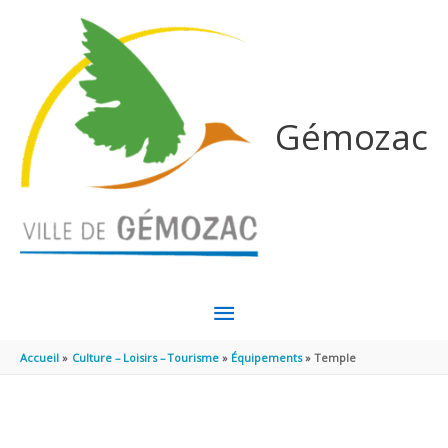
Aller au contenu
Aller au pied de page
Gémozac
MENU
PRINCIPAL
Accueil
Culture – Loisirs – Tourisme
Équipements
Temple