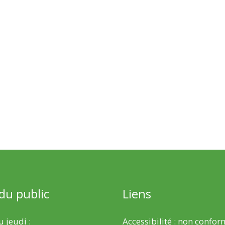
 du public
Liens
 jeudi :
Accessibilité : non confo