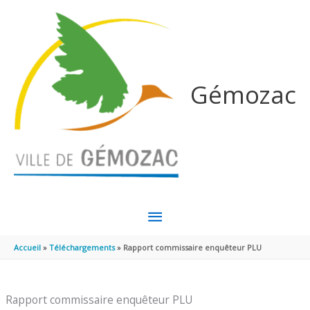
Aller au contenu
Aller au pied de page
Gémozac
MENU
PRINCIPAL
Accueil
Téléchargements
Rapport commissaire enquêteur PLU
Rapport commissaire enquêteur PLU