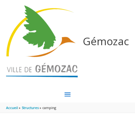
Aller au contenu
Aller au pied de page
Gémozac
MENU
PRINCIPAL
Accueil
Structures
camping