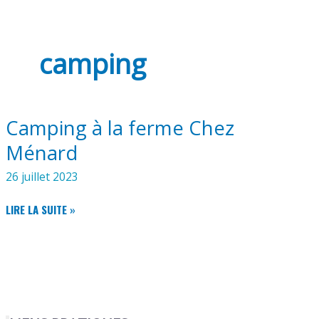
camping
Camping à la ferme Chez
Ménard
26 juillet 2023
CAMPING
LIRE LA SUITE »
À
LA
FERME
CHEZ
MÉNARD