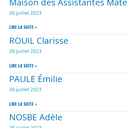
Maison des Assistantes Mater
26 juillet 2023
MAISON
LIRE LA SUITE »
DES
ROUIL Clarisse
ASSISTANTES
MATERNELLES
26 juillet 2023
« LES
BOUTS
D’CHOU »
ROUIL
LIRE LA SUITE »
CLARISSE
PAULE Émilie
26 juillet 2023
PAULE
LIRE LA SUITE »
ÉMILIE
NOSBE Adèle
26 juillet 2023