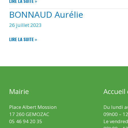
COUZINOU
LIRE LA SUITE »
MARIE-
BONNAUD Aurélie
CLAUDE
26 juillet 2023
BONNAUD
LIRE LA SUITE »
AURÉLIE
Mairie
Accueil
Place Albert Mossion
Du lundi au
17 260 GEMOZAC
09h00 – 12
05 46 94 20 35
Le vendredi