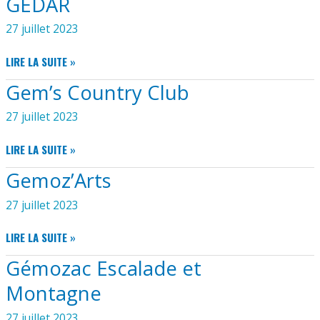
GEDAR
PONS
GÉMOZAC
27 juillet 2023
GEDAR
LIRE LA SUITE »
Gem’s Country Club
27 juillet 2023
GEM’S
LIRE LA SUITE »
COUNTRY
Gemoz’Arts
CLUB
27 juillet 2023
GEMOZ’ARTS
LIRE LA SUITE »
Gémozac Escalade et
Montagne
27 juillet 2023