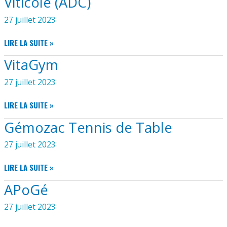
Viticole (ADC)
27 juillet 2023
ASSOCIATION
LIRE LA SUITE »
DES
VitaGym
DÉCOUVERTES
ET
27 juillet 2023
CRÉATIONS
EN
VITAGYM
LIRE LA SUITE »
SAINTONGE
VITICOLE
Gémozac Tennis de Table
(ADC)
27 juillet 2023
GÉMOZAC
LIRE LA SUITE »
TENNIS
APoGé
DE
TABLE
27 juillet 2023