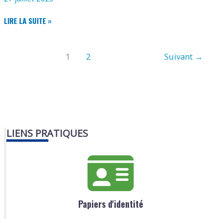
GÉMOZAC
LIRE LA SUITE »
ESCALADE
ET
MONTAGNE
1
2
Suivant
→
LIENS PRATIQUES
Papiers d'identité