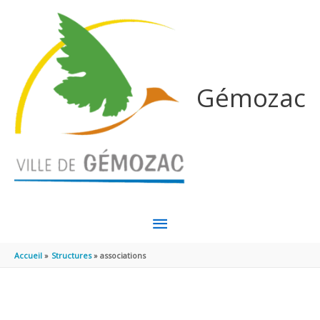
Aller au contenu
Aller au pied de page
Gémozac
MENU
PRINCIPAL
Accueil
Structures
associations