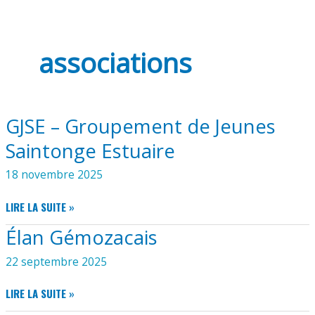
associations
GJSE – Groupement de Jeunes
Saintonge Estuaire
18 novembre 2025
GJSE
LIRE LA SUITE »
–
Élan Gémozacais
GROUPEMENT
DE
22 septembre 2025
JEUNES
SAINTONGE
ÉLAN
LIRE LA SUITE »
ESTUAIRE
GÉMOZACAIS