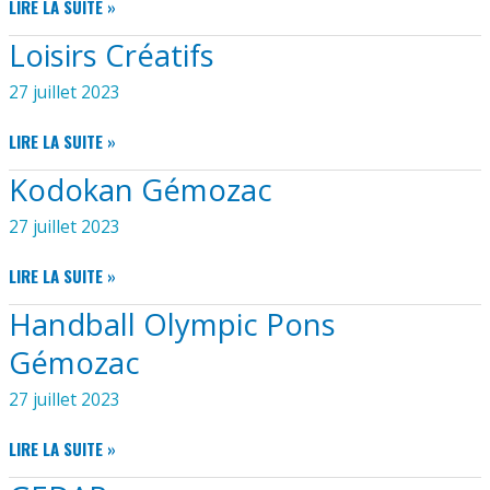
SECOURS
LIRE LA SUITE »
GÉMOZAC
CATHOLIQUE
Loisirs Créatifs
27 juillet 2023
LOISIRS
LIRE LA SUITE »
CRÉATIFS
Kodokan Gémozac
27 juillet 2023
KODOKAN
LIRE LA SUITE »
GÉMOZAC
Handball Olympic Pons
Gémozac
27 juillet 2023
HANDBALL
LIRE LA SUITE »
OLYMPIC