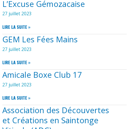
L’Excuse Gémozacaise
AQUITAINE
27 juillet 2023
L’EXCUSE
LIRE LA SUITE »
GÉMOZACAISE
GEM Les Fées Mains
27 juillet 2023
GEM
LIRE LA SUITE »
LES
Amicale Boxe Club 17
FÉES
MAINS
27 juillet 2023
AMICALE
LIRE LA SUITE »
BOXE
Association des Découvertes
CLUB
17
et Créations en Saintonge