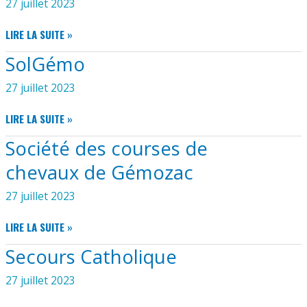
27 juillet 2023
STUDIO
LIRE LA SUITE »
GEM’DANSER
SolGémo
27 juillet 2023
SOLGÉMO
LIRE LA SUITE »
Société des courses de
chevaux de Gémozac
27 juillet 2023
SOCIÉTÉ
LIRE LA SUITE »
DES
Secours Catholique
COURSES
DE
27 juillet 2023
CHEVAUX
DE